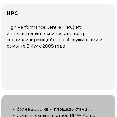
Прайс на услуги
HPC
Услуга
Цена
High Performance Centre (HPC) это
Диагностика
от
инновационый технический центр,
6000₽
специализирующийся на обслуживании и
ремонте BMW с 2008 года
Русификация
от
25000₽
Обновление
от
ПО
15000₽
Замена
от
масла
33000₽
более 2000 кв.м площадь станции
официальный партнер BMW AG по