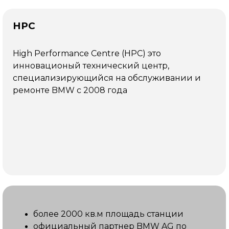
Прайс на услуги
HPC
Услуга
Цена
High Performance Centre (HPC) это
Диагностика
от
инновационый технический центр,
6000₽
специализирующийся на обслуживании и
ремонте BMW с 2008 года
Русификация
от
25000₽
Обновление
от
ПО
15000₽
Замена
от
масла
33000₽
более 2000 кв.м площадь станции
официальный партнер BMW AG по